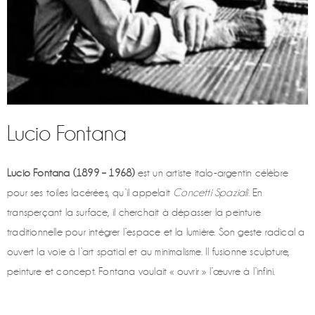
Lucio Fontana
Lucio Fontana (1899 – 1968)
est un artiste italo-argentin célèbre
pour ses toiles lacérées, qu’il appelait
Concetti Spaziali
. En
transperçant la surface, il cherchait à dépasser la peinture
traditionnelle pour intégrer l’espace et la lumière. Son geste radical a
ouvert la voie à l’art spatial et au minimalisme. Il fusionne sculpture,
peinture et concept. Fontana voulait « ouvrir » l’œuvre à l’infini.